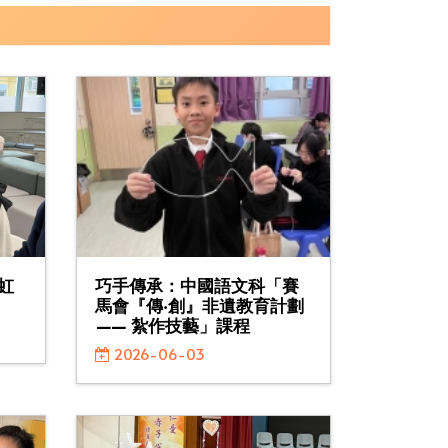
虹
巧手傳承：中國語文科「賽
馬會『傳‧創』非遺教育計劃
—— 紮作技藝」課程
2026-06-03