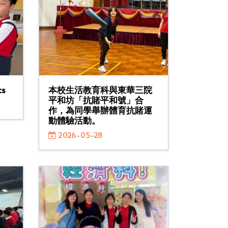
cs
本校生活教育科與東華三院
平和坊「抗賭平和號」合
作，為同學舉辦體育抗賭運
動體驗活動。
2026-05-28