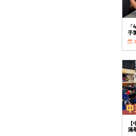
「
手
2
【
滿