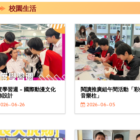
校園生活
度學習週 - 國際動漫文化
閱讀推廣組午間活動「彩
飾設計
音樂柱」
026-06-26
2026-06-05