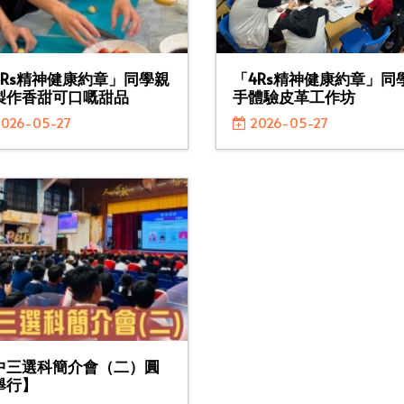
4Rs精神健康約章」同學親
「4Rs精神健康約章」同
製作香甜可口嘅甜品
手體驗皮革工作坊
026-05-27
2026-05-27
中三選科簡介會（二）圓
舉行】