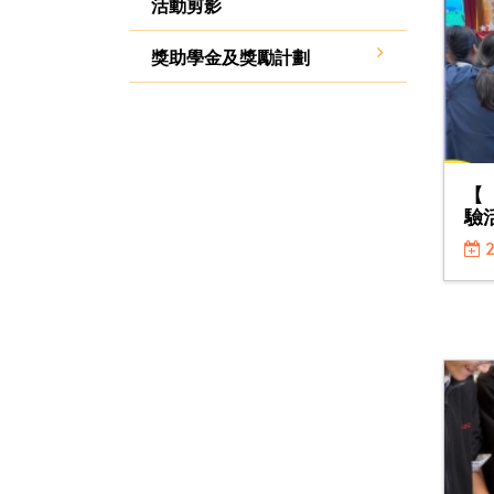
活動剪影
獎助學金及獎勵計劃
【
驗
2