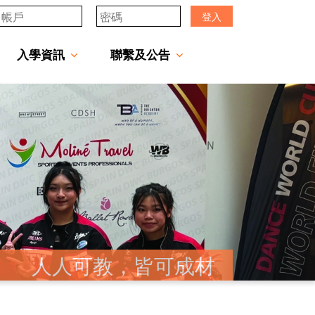
登入
入學資訊
聯繫及公告
透過「中一派位電子平台」遞交中一自行分配學位申請注意事項
「JCMKEC Goal」中一暑期調適課程
姊妹學校及友好學校
人人可教，皆可成材