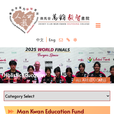
中文
Eng
Holistic Education
ALL ARE EDUCABLE
Man Kwan Education Fund