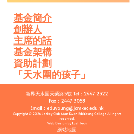
基金簡介
創辦人
主席的話
基金架構
資助計劃
「天水圍的孩子」
新界天水圍天榮路5號
Tel：
2447 2322
Fax：
2447 3058
Email
：
eduyoung@jcmkec.edu.hk
Copyright © 2026 Jockey Club Man Kwan EduYoung College All rights
reserved.
Web Design
by
East Tech
網站地圖