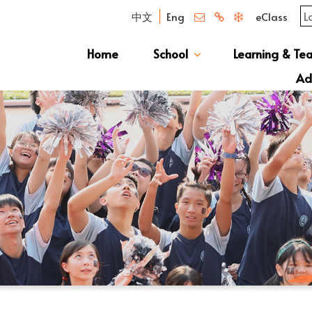
中文
Eng
eClass
Home
School
Learning & Te
Campus Photo Album
News & Publications
Curriculum And Class Structure
School S
Message 
School 
Manage
School 
Schoo
Ad
S1 Adm
透過