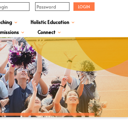
LOGIN
aching
Holistic Education
upervisor's-Message
From The Principal
Directors & Managers
ment Structure
Plans & Reports
l Magazines & Newsletters
Extracurriculum Activities
Scholarship & Award Programmes
“ACTIVE” English Learning Environment
Gifted Education Programme
School Three-Year Development Plan
Annual School Plans & Reports
JCMKEC History Corridor
Moral And Civic Education
Man Kwan Education Fund
Positive Award Programme
missions
Connect
ission Information & Applications
「中一派位電子平台」遞交中一自行分配學位申請注意事項
Sisters And Friendship School