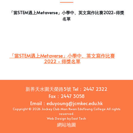
「當STEM遇上Metaverse」小學中、英文寫作比賽2022-得獎
名單
「當STEM遇上Metaverse」小學中、英文寫作比賽
2022 - 得獎名單
新界天水圍天榮路5號
Tel：
2447 2322
Fax：
2447 3058
Email
：
eduyoung@jcmkec.edu.hk
Copyright © 2026 Jockey Club Man Kwan EduYoung College All rights
reserved.
Web Design
by
East Tech
網站地圖