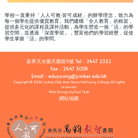
學校一直秉持「人人可教‧皆可成材」的辦學理念，致力為
每一個學生提供優質教育。我們建構「全人教育」的框架，
提供多元化的課程及課外活動，為學生營造一個「活」的學
習空間，並透過「深度學習」，豐富他們的學習經歷，促使
學生掌握「活」的學問。
新界天水圍天榮路5號
Tel：
2447 2322
Fax：
2447 3058
Email
：
eduyoung@jcmkec.edu.hk
Copyright © 2026 Jockey Club Man Kwan EduYoung College All rights
reserved.
Web Design
by
East Tech
網站地圖