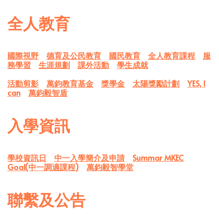
全人教育
國際視野
德育及公民教育
國民教育
全人教育課程
服
務學習
生涯規劃
課外活動
學生成就
活動剪影
萬鈞教育基金
獎學金
太陽獎勵計劃
YES, I
can
萬鈞毅智盾
入學資訊
學校資訊日
中一入學簡介及申請
Summar MKEC
Goal(中一調適課程)
萬鈞毅智學堂
聯繫及公告