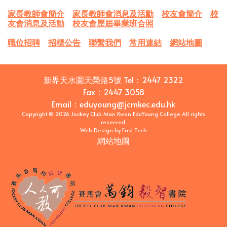
家長教師會簡介
家長教師會消息及活動
校友會簡介
校
友會消息及活動
校友會歷屆畢業班合照
職位招聘
招標公告
聯繫我們
常用連結
網站地圖
新界天水圍天榮路5號
Tel：
2447 2322
Fax：
2447 3058
Email
：
eduyoung@jcmkec.edu.hk
Copyright © 2026 Jockey Club Man Kwan EduYoung College All rights
reserved.
Web Design
by
East Tech
網站地圖