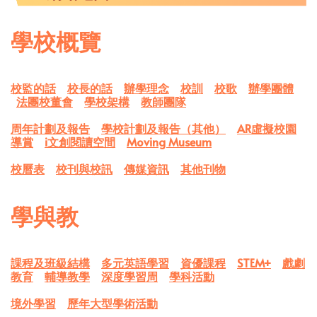
學校概覽
校監的話
校長的話
辦學理念
校訓
校歌
辦學團體
法團校董會
學校架構
教師團隊
周年計劃及報告
學校計劃及報告（其他）
AR虛擬校園
導賞
i文創閱讀空間
Moving Museum
校曆表
校刊與校訊
傳媒資訊
其他刊物
學與教
課程及班級結構
多元英語學習
資優課程
STEM+
戲劇
教育
輔導教學
深度學習周
學科活動
境外學習
歷年大型學術活動