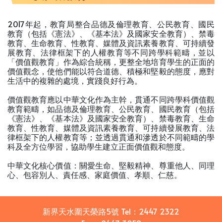
2017年起，教育局整合品德及倫理教育、公民教育、國民
教育（包括《憲法》、《基本法》及國家安全教育）、禁毒
教育、生命教育、性教育、媒體及資訊素養教育、可持續發
展教育、法律框架下的人權教育等不同跨學科範疇，並以
「價值觀教育」作為綜合統稱，更整全地培育學生的正面的
價值觀念，使他們能以符合道德、積極和堅毅的態度，應對
生活中的複雜的處境，實踐良好行為。
價值觀教育應以中華文化作為主幹，貫通不同跨學科價值觀
教育範疇，如品德及倫理教育、公民教育、國民教育（包括
《憲法》、《基本法》及國家安全教育）、禁毒教育、生命
教育、性教育、媒體及資訊素養教育、可持續發展教育、法
律框架下的人權教育等；並透過貫通和滲透於不同範疇的學
科及全方位學習，協助學生建立正面價值觀和態度。
中華文化核心價值：關愛生命、堅毅精神、尊重他人、同理
心、包容別人、責任感、家庭價值、孝順、仁慈。
新界天水圍天榮路5號
Tel：
2447 2322