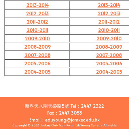
2013-2014
2013-2014
2012-2013
2012-2013
2011-2012
2011-2012
2010-2011
2010-2011
2009-2010
2009-2010
2008-2009
2008-2009
2007-2008
2007-2008
2005-2006
2005-2006
2004-2005
2004-2005
新界天水圍天榮路5號
Tel：
2447 2322
Fax：
2447 3058
Email
：
eduyoung@jcmkec.edu.hk
Copyright © 2026 Jockey Club Man Kwan EduYoung College All rights