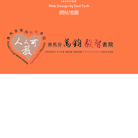
reserved.
Web Design
by
East Tech
網站地圖