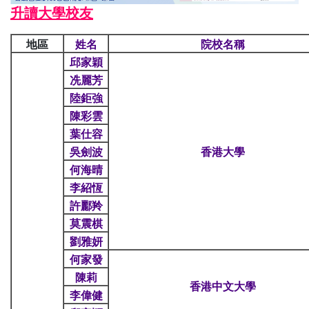
升讀大學校友
地區
姓名
院校名稱
邱家穎
冼麗芳
陸鉅強
陳彩雲
葉仕容
吳劍波
香港大學
何海晴
李紹恆
許酈羚
莫震棋
劉雅妍
何家發
陳莉
香港中文大學
李偉健