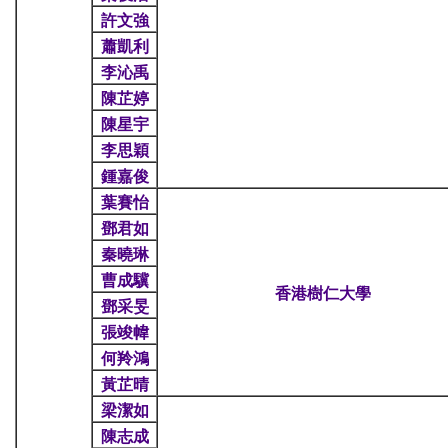
許文強
蕭凱利
李沁禹
陳芷婷
陳星宇
李思穎
鍾嘉俊
葉賽怡
鄧君如
秦曉琳
曹成驥
香港樹仁大學
鄧采旻
張竣幃
何羚鴻
黃芷晴
梁潔如
陳志成