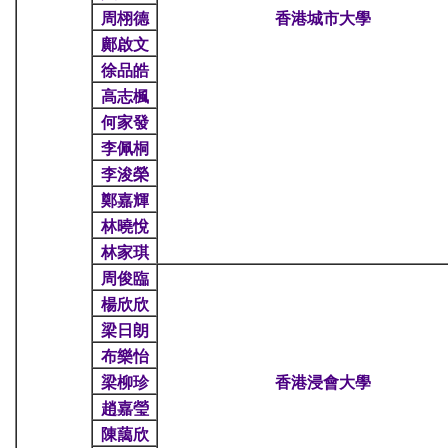
周栩德
香港城市大學
鄺啟文
徐品皓
高志楓
何家發
李佩桐
李浚榮
鄭嘉輝
林曉悅
林家琪
周俊臨
楊欣欣
梁日朗
布樂怡
梁柳珍
香港浸會大學
趙嘉瑩
陳藹欣