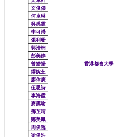
文俊傑
何卓琳
吳禹霆
李可瀅
張利珊
郭浩楠
彭美婷
曾皓揚
香港都會大學
繆婉芝
廖偉廣
伍思詩
李海霞
麥靄瑜
鄧芷晴
鄭美鳳
周俊臨
梁俊浩