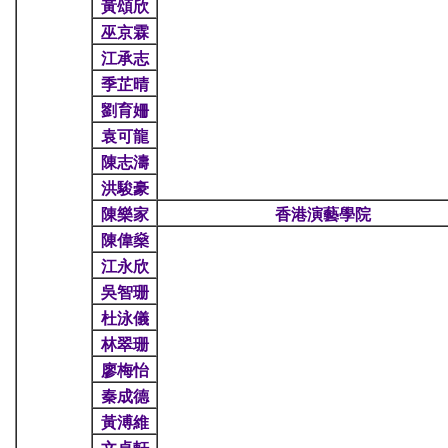
黃頌欣
巫京霖
江承志
季芷晴
劉育姍
袁可龍
陳志濤
洪駿豪
陳樂家
香港演藝學院
陳偉燊
江永欣
吳智珊
杜泳儀
林翠珊
廖梅怡
秦成德
黃溥維
文卓軒