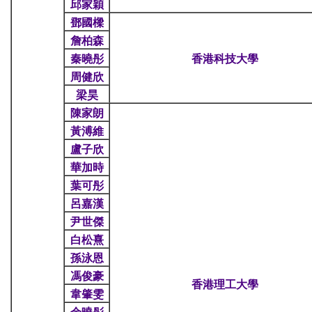
邱家穎
鄧國樑
詹柏森
秦曉彤
香港科技大學
周健欣
梁昊
陳家朗
黃溥維
盧子欣
華加時
葉可彤
呂嘉漢
尹世傑
白松熹
孫泳恩
馮俊豪
香港理工大學
韋肇雯
余曉彤