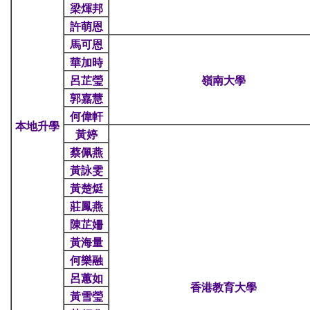
梁煇邦
許萌恩
馬可恩
華加時
呂芷瑩
嶺南大學
郭嘉慧
何偉軒
本地升學
黃婷
蔡佩燕
黃詠雯
黃楚烶
莊鳳燕
陳芷姍
黃海量
何樂融
呂蕙如
香港教育大學
黃雪瑩