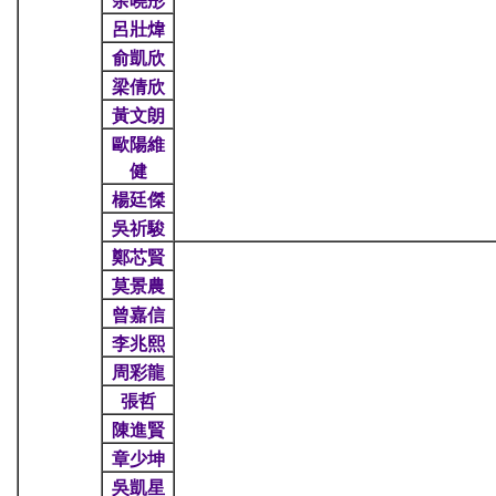
呂壯煒
俞凱欣
梁倩欣
黃文朗
歐陽維
健
楊廷傑
吳祈駿
鄭芯賢
莫景農
曾嘉信
李兆熙
周彩龍
張哲
陳進賢
章少坤
吳凱星