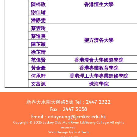
陳梓政
香港恒生大學
謝佳璿
潘靜雯
蔡雲玲
蔡進熹
聖方濟各大學
陳芷穎
徐芷晴
范偉賢
香港浸會大學國際學院
黃金豪
香港專業教育學院
何承軒
香港理工大學專業進修學院
文富源
珠海學院
新界天水圍天榮路5號
Tel：
2447 2322
Fax：
2447 3058
Email
：
eduyoung@jcmkec.edu.hk
Copyright © 2026 Jockey Club Man Kwan EduYoung College All rights
reserved.
Web Design
by
East Tech