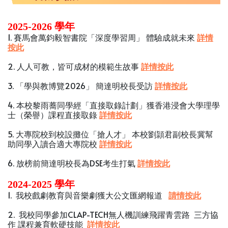
2025-2026 學年
1. 賽馬會萬鈞毅智書院「深度學習周」 體驗成就未來
詳情
按此
2. 人人可教，皆可成材的模範生故事
詳情按此
3. 「學與教博覽2026」 簡達明校長受訪
詳情按此
4. 本校黎雨蕎同學經「直接取錄計劃」獲香港浸會大學理學
士（榮譽）課程直接取錄
詳情按此
5. 大專院校到校設攤位「搶人才」 本校劉頴君副校長冀幫
助同學入讀合適大專院校
詳情按此
6. 放榜前簡達明校長為DSE考生打氣
詳情按此
2024-2025 學年
1. 我校戲劇教育與音樂劇獲大公文匯網報道
請情按此
2. 我校同學參加CLAP-TECH無人機訓練飛躍青雲路 三方協
作 課程兼育軟硬技能
詳情按此