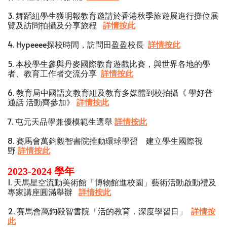
3. 舞蹈組學生獲明報教育邀請於香港秋季旅遊展進行攤位展
覽及訪問拍攝及分享旅程
詳情按此
4. Hypeeee探校時間，訪問田盈盈校長
詳情按此
5. 本校學生參與丹麥國際教育遊戲比賽，與世界各地的學
者、教育工作者交流分享
詳情按此
6. 教育局中國語文教育組及教育多媒體到校拍攝《 學好普
通話 活動齊參加》
詳情按此
7. 屯元天品學兼優模範生選舉
詳情按此
8. 賽馬會萬鈞毅智書院推動環球學習 建立學生國際視
野
詳情按此
2023-2024 學年
1. 天馬星空流動美術館「博物館進校園」藝術活動啟動禮及
專家講座圓滿舉辦
詳
情按此
2. 賽馬會萬鈞毅智書院「活的教育．深度學習日」
詳情按
此