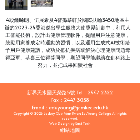
4毅鍾晞朗、伍展希及4智孫慕軒於國際扶輪3450地區主
辦的2023-24香港傑出學生服務大使獎勵計劃中，利用人
工智能技術，設計出健康管理軟件，提醒用戶注意健康，
鼓勵用家養成定時運動的習慣，以及運用生成式AI技術給
予用戶健康建議，成功於抵抗疾病或解決心理健康問題奪
得亞軍。恭喜三位得獎同學，期望同學能繼續在創科路上
努力，並把成果回饋社會﹗
新界天水圍天榮路5號
Tel：
2447 2322
Fax：
2447 3058
Email
：
eduyoung@jcmkec.edu.hk
Copyright © 2026 Jockey Club Man Kwan EduYoung College All rights
reserved.
Web Design
by
East Tech
網站地圖