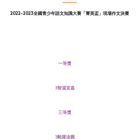
2022-2023全國青少年語文知識大賽「菁英盃」現場作文決賽
一等獎
3智湯宜嘉
三等獎
3毅羅淦圓