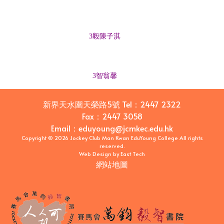
3毅陳子淇
3智翁馨
新界天水圍天榮路5號
Tel：
2447 2322
Fax：
2447 3058
Email
：
eduyoung@jcmkec.edu.hk
Copyright © 2026 Jockey Club Man Kwan EduYoung College All rights
reserved.
Web Design
by
East Tech
網站地圖