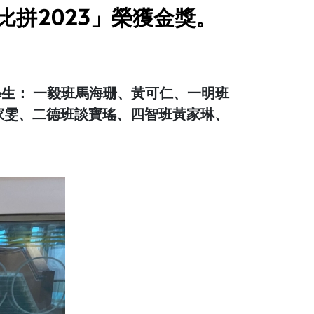
比拼2023」榮獲金獎。
學生： 一毅班馬海珊、黃可仁、一明班
家雯、二德班談寶瑤、四智班黃家琳、