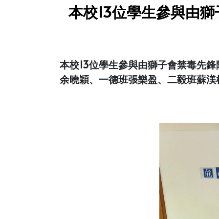
本校13位學生參與由獅
本校13位學生參與由獅子會禁毒先鋒
余曉穎、一德班張樂盈、二毅班蘇渼