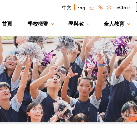
中文
Eng
eClass
首頁
學校概覽
學與教
全人教育
我們的驕傲 — 升讀大學校友