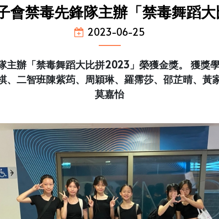
子會禁毒先鋒隊主辦「禁毒舞蹈大
2023-06-25
隊主辦「禁毒舞蹈大比拼2023」榮獲金獎。 獲獎
棋、二智班陳紫荺、周穎琳、羅霈莎、邵芷晴、黃
莫嘉怡