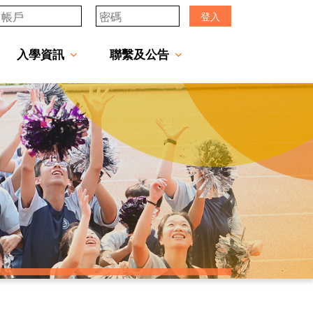
登入
入學資訊
聯繫及公告
透過「中一派位電子平台」遞交中一自行分配學位申請注意事項
「JCMKEC Goal」中一暑期調適課程
姊妹學校及友好學校