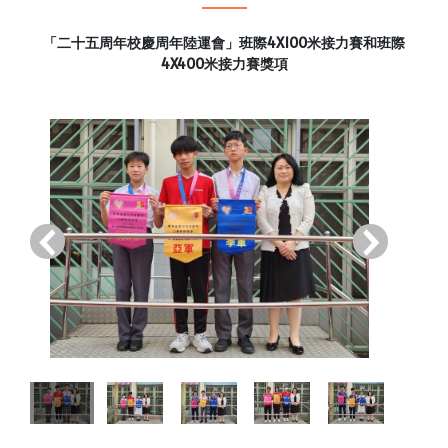
「二十五周年校慶周年陸運會」班際4X100米接力賽和班際
4X400米接力賽獎項
‹
›