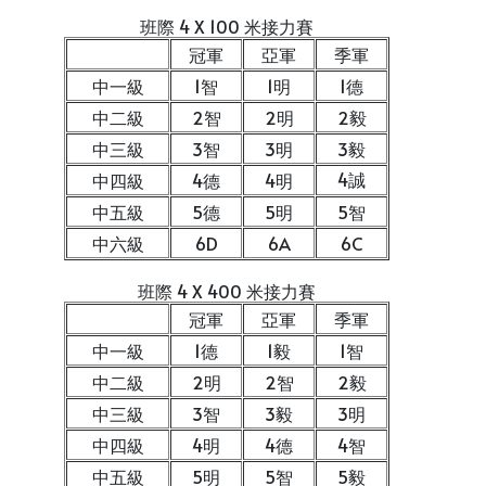
班際 4 X 100 米接力賽
冠軍
亞軍
季軍
中一級
1智
1明
1德
中二級
2智
2明
2毅
中三級
3智
3明
3毅
4誠
中四級
4德
4明
中五級
5德
5明
5智
中六級
6D
6A
6C
班際 4 X 400 米接力賽
冠軍
亞軍
季軍
中一級
1德
1毅
1智
中二級
2明
2智
2毅
中三級
3智
3毅
3明
中四級
4明
4德
4智
中五級
5明
5智
5毅