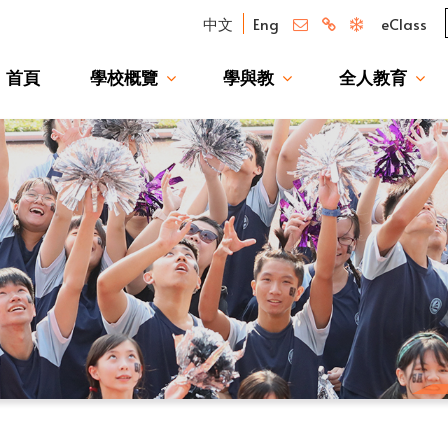
中文
Eng
eClass
首頁
學校概覽
學與教
全人教育
我們的驕傲 — 升讀大學校友