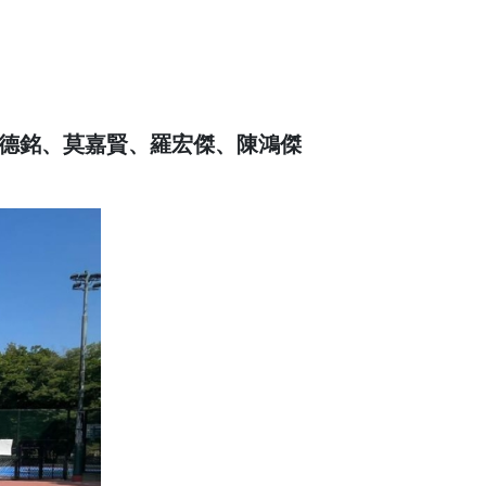
、郭德銘、莫嘉賢、羅宏傑、陳鴻傑