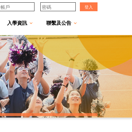
登入
入學資訊
聯繫及公告
透過「中一派位電子平台」遞交中一自行分配學位申請注意事項
「JCMKEC Goal」中一暑期調適課程
姊妹學校及友好學校