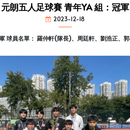
元朗五人足球賽 青年YA 組：冠軍
2023-12-18
冠軍 球員名單： 羅仲軒(隊長)、周廷軒、劉浩正