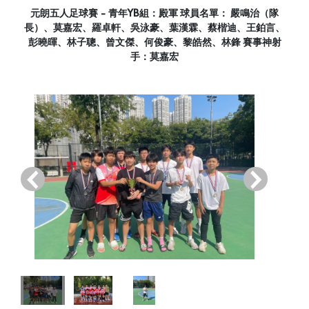
元朗五人足球賽 - 青年YB組：殿軍 球員名單： 嚴鳴治（隊
長）、莫嘉宏、羅卓軒、吳泳豪、葉漢霖、蔡楷迪、王鉑言、
彭曉暉、林子聰、曾文傑、何俊豪、黎皓然、林鋒 賽事神射
手：莫嘉宏
‹
›