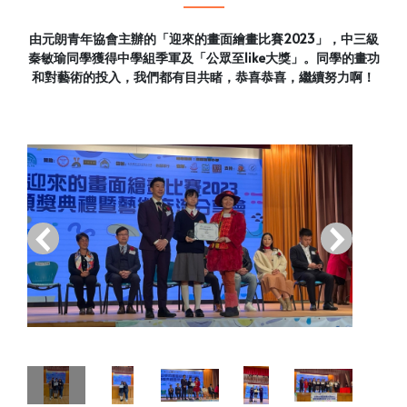
由元朗青年協會主辦的「迎來的畫面繪畫比賽2023」，中三級
秦敏瑜同學獲得中學組季軍及「公眾至like大獎」。同學的畫功
和對藝術的投入，我們都有目共睹，恭喜恭喜，繼續努力啊！
‹
›