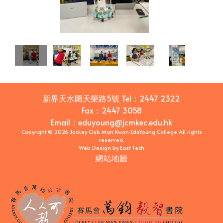
新界天水圍天榮路5號
Tel：
2447 2322
Fax：
2447 3058
Email
：
eduyoung@jcmkec.edu.hk
Copyright © 2026 Jockey Club Man Kwan EduYoung College All rights
reserved.
Web Design
by
East Tech
網站地圖