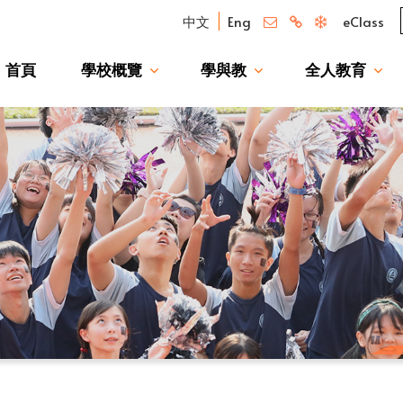
中文
Eng
eClass
首頁
學校概覽
學與教
全人教育
我們的驕傲 — 升讀大學校友