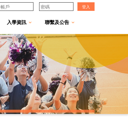
登入
入學資訊
聯繫及公告
透過「中一派位電子平台」遞交中一自行分配學位申請注意事項
「JCMKEC Goal」中一暑期調適課程
姊妹學校及友好學校