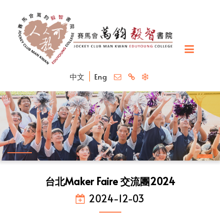
中文
Eng
台北Maker Faire 交流團2024
2024-12-03