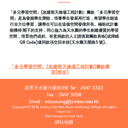
「多元學習空間」(改建雨天操場工程計劃）籌款 「多元學習空
間」是為發掘學生潛能，培養學生發展再打造，希望學生能進
行全方位學習，讓學生可以在這個空間發揮所長。極盼此計畫
能獲得 閣下的支持，同心協力為天水圍的學生創建優質的學習
空間，培育他們成材。有意捐款的人士請填寫籌款表格(或掃瞄
QR Code)連同款項交回本校(天水圍天榮路5 號)。
「多元學習空間」(改建雨天操場工程計劃)籌款事
宜(校友)
新界天水圍天榮路5號
Tel：
2447 2322
Fax：
2447 3058
Email
：
eduyoung@jcmkec.edu.hk
Copyright © 2026 Jockey Club Man Kwan EduYoung College All rights
reserved.
Web Design
by
East Tech
網站地圖