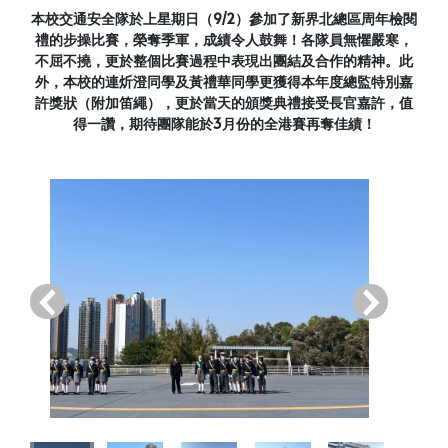
本校交通安全隊於上星期日（9/2）參加了新界北總區周年檢閱
禮的步操比賽，榮奪季軍，成績令人鼓舞！各隊員無懼嚴寒，
不屈不撓，更於整個比賽過程中表現出團結及合作的精神。此
外，本校的連炘澄同學及黃禮華同學更獲得本年度總監特別嘉
許獎狀（附加笛繩），更於當天的頒獎典禮接受長官嘉許，值
得一讚，期待團隊能於3月份的全港賽再奪佳績！
‹
›