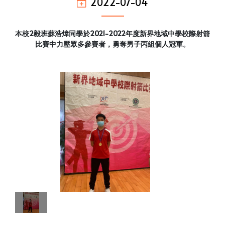
2022-07-04
本校2毅班蘇浩煒同學於2021-2022年度新界地域中學校際射箭
比賽中力壓眾多參賽者，勇奪男子丙組個人冠軍。