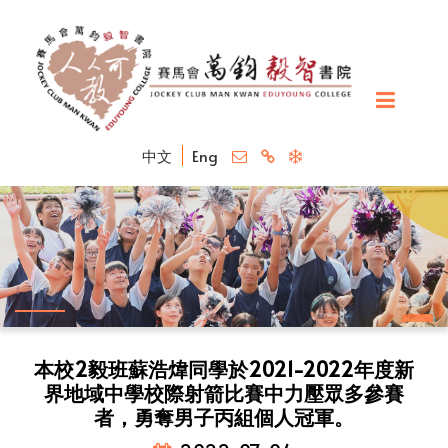
中文
Eng
本校2毅班蘇浩煒同學於2021-2022年度新
界地域中學校際射箭比賽中力壓眾多參賽
者，勇奪男子丙組個人冠軍。