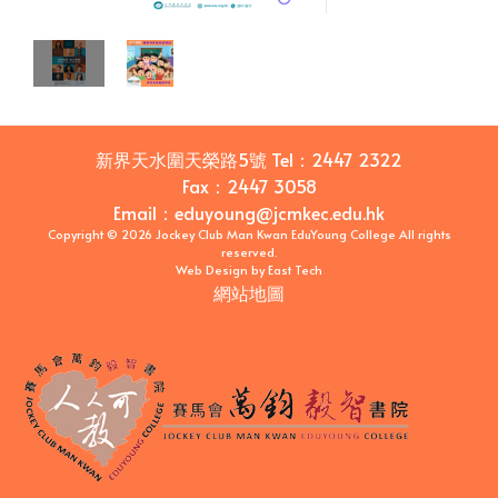
新界天水圍天榮路5號
Tel：
2447 2322
Fax：
2447 3058
Email
：
eduyoung@jcmkec.edu.hk
Copyright © 2026 Jockey Club Man Kwan EduYoung College All rights
reserved.
Web Design
by
East Tech
網站地圖