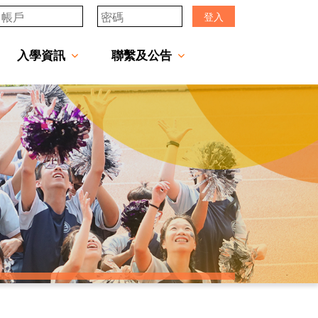
登入
入學資訊
聯繫及公告
透過「中一派位電子平台」遞交中一自行分配學位申請注意事項
「JCMKEC Goal」中一暑期調適課程
姊妹學校及友好學校