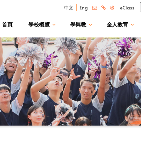
中文
Eng
eClass
首頁
學校概覽
學與教
全人教育
我們的驕傲 — 升讀大學校友