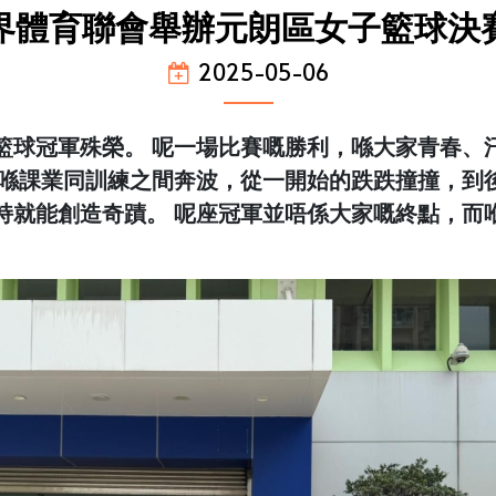
界體育聯會舉辦元朗區女子籃球決
2025-05-06
籃球冠軍殊榮。 呢一場比賽嘅勝利，喺大家青春、
家喺課業同訓練之間奔波，從一開始的跌跌撞撞，到
持就能創造奇蹟。 呢座冠軍並唔係大家嘅終點，而