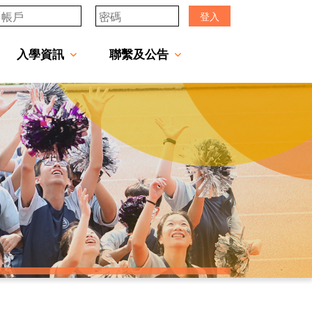
登入
入學資訊
聯繫及公告
透過「中一派位電子平台」遞交中一自行分配學位申請注意事項
「JCMKEC Goal」中一暑期調適課程
姊妹學校及友好學校