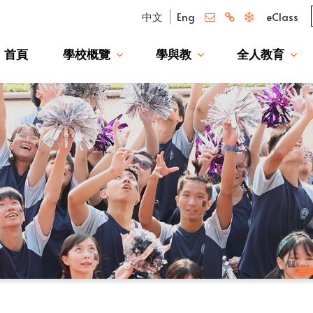
中文
Eng
eClass
首頁
學校概覽
學與教
全人教育
我們的驕傲 — 升讀大學校友