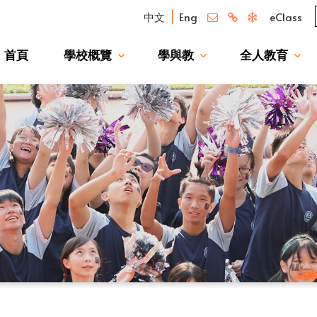
中文
Eng
eClass
首頁
學校概覽
學與教
全人教育
我們的驕傲 — 升讀大學校友