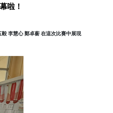
開幕啦！
五毅 李慧心 鄭卓蘅 在這次比賽中展現