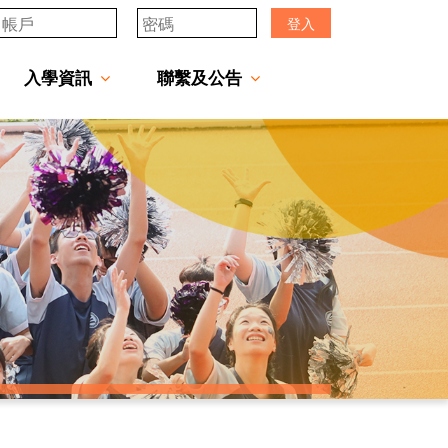
登入
入學資訊
聯繫及公告
透過「中一派位電子平台」遞交中一自行分配學位申請注意事項
「JCMKEC Goal」中一暑期調適課程
姊妹學校及友好學校