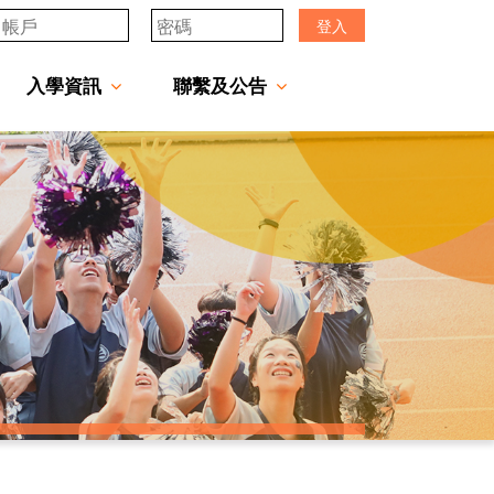
登入
入學資訊
聯繫及公告
透過「中一派位電子平台」遞交中一自行分配學位申請注意事項
「JCMKEC Goal」中一暑期調適課程
姊妹學校及友好學校