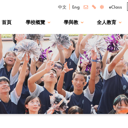
中文
Eng
eClass
首頁
學校概覽
學與教
全人教育
我們的驕傲 — 升讀大學校友