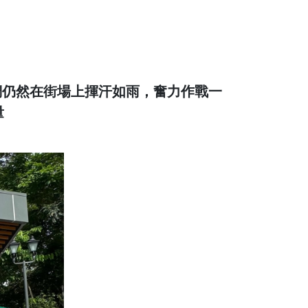
們仍然在街場上揮汗如雨，奮力作戰一
量