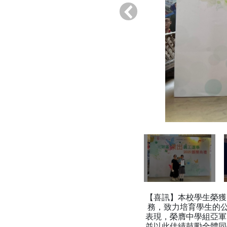
‹
【喜訊】本校學生榮獲
務，致力培育學生的公
表現，榮膺中學組亞軍
並以此佳績鼓勵全體同