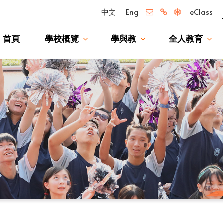
中文
Eng
eClass
首頁
學校概覽
學與教
全人教育
我們的驕傲 — 升讀大學校友