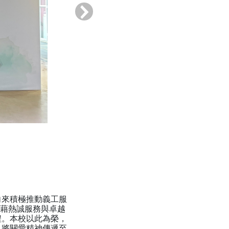
›
向來積極推動義工服
憑藉熱誠服務與卓越
程。本校以此為榮，
，將關愛精神傳遞至