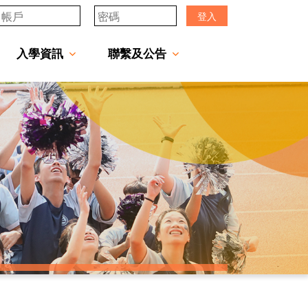
登入
入學資訊
聯繫及公告
透過「中一派位電子平台」遞交中一自行分配學位申請注意事項
「JCMKEC Goal」中一暑期調適課程
姊妹學校及友好學校