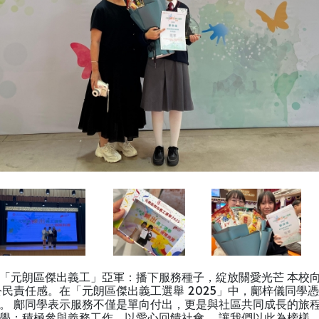
「元朗區傑出義工」亞軍：播下服務種子，綻放關愛光芒 本校
民責任感。在「元朗區傑出義工選舉 2025」中，鄺梓儀同學
。 鄺同學表示服務不僅是單向付出，更是與社區共同成長的旅
學：積極參與義務工作，以愛心回饋社會。 讓我們以此為榜樣