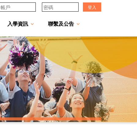
登入
入學資訊
聯繫及公告
透過「中一派位電子平台」遞交中一自行分配學位申請注意事項
「JCMKEC Goal」中一暑期調適課程
姊妹學校及友好學校