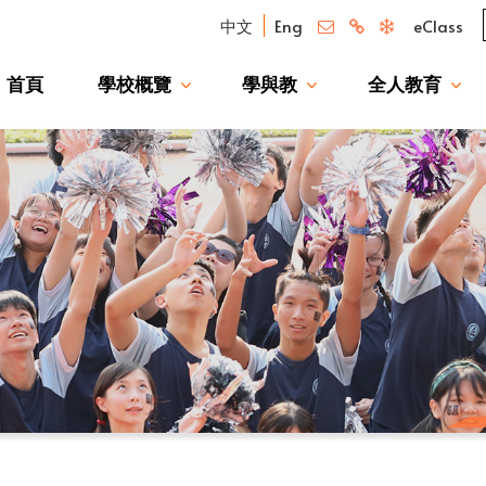
中文
Eng
eClass
首頁
學校概覽
學與教
全人教育
我們的驕傲 — 升讀大學校友