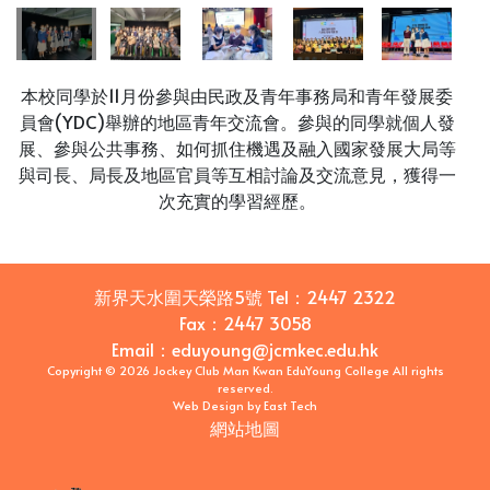
本校同學於11月份參與由民政及青年事務局和青年發展委
員會(YDC)舉辦的地區青年交流會。參與的同學就個人發
展、參與公共事務、如何抓住機遇及融入國家發展大局等
與司長、局長及地區官員等互相討論及交流意見，獲得一
次充實的學習經歷。
新界天水圍天榮路5號
Tel：
2447 2322
Fax：
2447 3058
Email
：
eduyoung@jcmkec.edu.hk
Copyright © 2026 Jockey Club Man Kwan EduYoung College All rights
reserved.
Web Design
by
East Tech
網站地圖